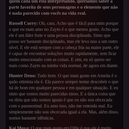
quem cada um está interpretando, queríamos saber a
parte favorita de seus personagens e o elemento que não
é nada parecido com vocês na vida real.
Russell Curry:
Oh, cara. Acho que é fácil para mim porque
o que eu mais amo no Zayto é o que menos gosto. Acho que
ele é um líder forte e uma pessoa disciplinada. Sinto que
posso ser bastante disciplinado, mas ele leva isso a um outro
nível. E ele está sempre com a cabeça fria na maior parte, ele
é capaz de encontrar soluções muito rapidamente, sem ficar
muito emocionado com as coisas. E sim, eu só quero ser
mais como Zayto na minha vida normal, de agora em diante.
Hunter Deno:
Tudo bem. O que mais gosto em Amelia é o
quão otimista ela é. Ela parece sempre tentar descobrir o que
há de bom em qualquer pessoa e em qualquer situação. E eu
sinto que somos muito parecidas nisso. E a única coisa que
eu diria que não somos iguais é que eu não sou obcecada
com o paranormal. Eu amo isso, não me entenda mal. Eu
simplesmente não sou obcecada igual a ela. Mas, além disso,
somos bastante idênticas.
Kai Moya:
O que mais gosto em Ollie é que ele é muito