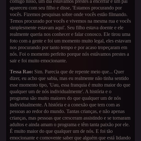
comigo nisso, um dia estávamos prestes a encerrar e um pai
apareceu com seu filho e disse, 'Estamos procurando por
vocês. Fizemos pesquisas sobre onde vocês estão filmando.
Temos procurado por vocês e vivemos na mesma rua e vocês
simplesmente estavam aqui'. Seu filho estava doente e ele
realmente queria nos conhecer e falar conosco. Ele tirou uma
foto com a gente e foi um momento muito legal, eles estavam
nos procurando por tanto tempo e por acaso tropeçaram em
nós. Foi o momento perfeito porque nós estávamos prestes a
sair e foi muito emocionante.
Tessa Rao:
Sim. Parecia que de repente meio que... Quer
dizer, eu acho que sabia, mas eu realmente não tinha sentido
esse momento tipo, 'Uau, essa franquia é muito maior do que
qualquer um de nós individualmente'. A história e o
programa são muito maiores do que qualquer um de nós
individualmente. A história e a conexão que tem com as
pessoas ao redor do mundo. Tantas crianças, e não apenas
crianças, mas pessoas que cresceram assistindo e se tornaram
adultos e ainda amam o programa e têm tanta paixão por ele.
É muito maior do que qualquer um de nós. E foi tão
emocionante e comovente saber que alguém que está lidando