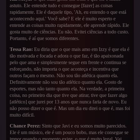
astuto. Ele entende tudo e consegue [fazer] as coisas
rapidamente. Ele é daquele tipo, 'Ah, eu entendo o que está
acontecendo aqui.' Você sabe? E ele é muito esperto e
entende as coisas muito rapidamente, ele aprende rápido. Ele
gosta muito de ciências. Eu não. Evitei ciências a todo custo.
Portanto, é aí que somos diferentes.
Tessa Rao:
Eu diria que o que mais amo em Izzy é que ela é
tão motivada e focada e adora o que faz, é tão apaixonada
pelo que ama e simplesmente segue em frente e continua se
esforçando, não importa o que aconteça e incentiva que
outros façam o mesmo. Não sou tão atlética quanto ela.
Definitivamente não sou tão atlético quanto ela. Gosto de
esportes, mas não tanto quanto ela. Na verdade, a primeira
coisa, no primeiro dia que tive que atirar, tive que fazer algo
[atlético] que jurei por 13 anos que nunca faria de novo. Eu
não posso dizer o que é. Mas um dia eu direi o que é, mas foi
muito difícil.
Chance Perez:
Sinto que Javi e eu somos muito parecidos.
Ele é um músico, ele é um pouco bobo, mas ele consegue se
impor quando o momento exige, o que é muito legal. Vai