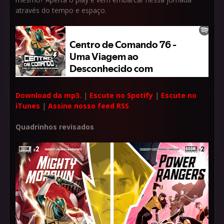
através do tempo e espaço.
Download da mp3.
|
Escute no Spotify
|
Escute no
iTunes
|
Assine nosso feed RSS
Quadrinhos revisados