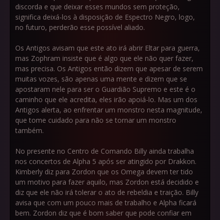
discorda e que deixar esses mundos sem proteção,
significa deixá-los à disposição de Espectro Negro, logo,
no futuro, perderão esse possível aliado.
Os Antigos avisam que este ato irá abrir Eltar para guerra,
mas Zophram insiste que é algo que ele não quer fazer,
mas precisa. Os Antigos então dizem que apesar de serem
muitas vozes, são apenas uma mente e dizem que se
apostaram nele para ser o Guardião Supremo e este é o
caminho que ele acredita, eles irão apoiá-lo. Mas um dos
Antigos alerta, ao enfrentar um monstro nesta magnitude,
que tome cuidado para não se tornar um monstro
também.
No presente no Centro de Comando Billy ainda trabalha
nos concertos de Alpha 5 após ser atingido por Drakkon.
Kimberly diz para Zordon que os Omega devem ter tido
um motivo para fazer aquilo, mas Zordon está decidido e
diz que ele não irá tolerar o ato de rebeldia e traição. Billy
avisa que com um pouco mais de trabalho e Alpha ficará
bem. Zordon diz que é bom saber que pode confiar em