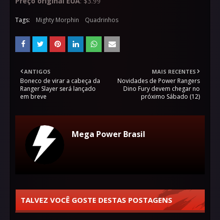
Preço original EUA
: $3.99
Tags:
Mighty Morphin
Quadrinhos
ANTIGOS
MAIS RECENTES
Boneco de virar a cabeça da
Novidades de Power Rangers
Ranger Slayer será lançado
Dino Fury devem chegar no
em breve
próximo Sábado (12)
Mega Power Brasil
TALVEZ VOCÊ GOSTE DESTAS POSTAGENS