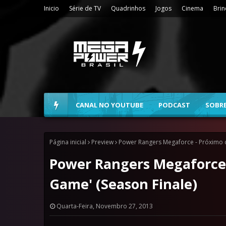
Inicio
Série de TV
Quadrinhos
Jogos
Cinema
Bri
CANAL NO YOUTUBE
PODCAST
SOBR
Página inicial
Preview
Power Rangers Megaforce - Próximo ca
Power Rangers Megaforce -
Game' (Season Finale)
Quarta-Feira, Novembro 27, 2013