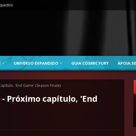
nquedos
E
UNIVERSO EXPANDIDO
GUIA COSMIC FURY
APOIA.SE
pítulo, 'End Game' (Season Finale)
 Próximo capítulo, 'End