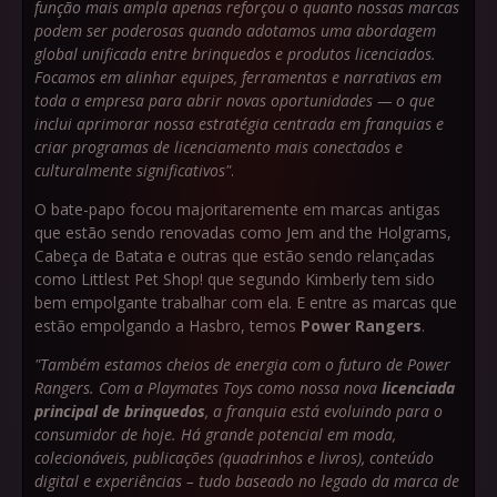
função mais ampla apenas reforçou o quanto nossas marcas
podem ser poderosas quando adotamos uma abordagem
global unificada entre brinquedos e produtos licenciados.
Focamos em alinhar equipes, ferramentas e narrativas em
toda a empresa para abrir novas oportunidades — o que
inclui aprimorar nossa estratégia centrada em franquias e
criar programas de licenciamento mais conectados e
culturalmente significativos"
.
O bate-papo focou majoritaremente em marcas antigas
que estão sendo renovadas como Jem and the Holgrams,
Cabeça de Batata e outras que estão sendo relançadas
como Littlest Pet Shop! que segundo Kimberly tem sido
bem empolgante trabalhar com ela. E entre as marcas que
estão empolgando a Hasbro, temos
Power Rangers
.
"Também estamos cheios de energia com o futuro de Power
Rangers. Com a Playmates Toys como nossa nova
licenciada
principal de brinquedos
, a franquia está evoluindo para o
consumidor de hoje. Há grande potencial em moda,
colecionáveis, publicações (quadrinhos e livros), conteúdo
digital e experiências – tudo baseado no legado da marca de