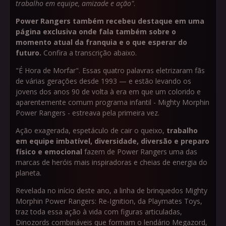
trabalho em equipe, amizade e ação"
.
Power Rangers também recebeu destaque em uma
página exclusiva onde fala também sobre o
momento atual da franquia e o que esperar do
futuro.
Confira a transcrição abaixo.
"É Hora de Morfar". Essas quatro palavras eletrizaram fãs
de várias gerações desde 1993 — e estão levando os
jovens dos anos 90 de volta à era em que um colorido e
aparentemente comum programa infantil - Mighty Morphin
Power Rangers - estreava pela primeira vez.
Ação exagerada, espetáculo de cair o queixo,
trabalho
em equipe imbatível, diversidade, diversão e preparo
físico e emocional
fazem de Power Rangers uma das
marcas de heróis mais inspiradoras e cheias de energia do
planeta.
Revelada no início deste ano, a linha de brinquedos Mighty
Morphin Power Rangers: Re-Ignition, da Playmates Toys,
traz toda essa ação à vida com figuras articuladas,
Dinozords combináveis que formam o lendário Megazord,