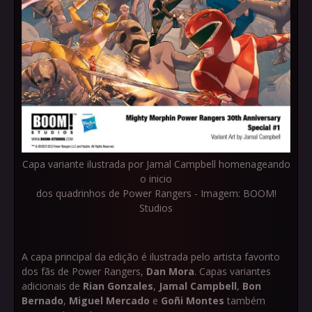
Capa variante ilustrada por Jamal Campbell homenageando
o inicio
dos quadrinhos de Power Rangers - Imagem: BOOM!
Studios
A capa principal da edição é ilustrada pelo artista favorito
dos fãs de Power Rangers,
Dan Mora
. Capas variantes
adicionais de
Rian Gonzales
,
Jamal Campbell
,
Bon
Bernado
,
Miguel Mercado
e
Goñi Montes
também