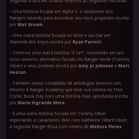
Segundo a BOOM! Studios teremos as seguintes histórias:
- Uma história focada em Alpha 5, o assistente dos
Rangers lutando para encontrar seu novo propósito escrita
por
Mat Groom
.
- Uma outra história focada no Ernie e seu bar em
Alameda dos Anjos escrita por
Ryan Parrott
.
- Teremos uma outra história "E se?", ocorrendo em um
novo universo alternativo focado no Ranger Verde (Tommy
Oliver) e seus poderes escrita por
Amy Jo Johnson
e
Matt
Hoston
.
- Também nesse compilado de antologias teremos um
retorno à Ranger Academy que teve sua estreia no Free
Comic Book Day com uma história mais aprofunda escrita
por
Maria Ingrande Mora.
- E uma outra história focada em Tommy Oliver
explorando o casamento dele com Katherine Hillard Oliver,
a segunda Ranger Rosa com roteiro de
Melissa Flores
.