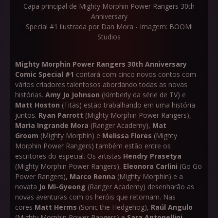
Capa principal de Mighty Morphin Power Rangers 30th
Anniversary
Special #1 ilustrada por Dan Mora - Imagem: BOOM!
Studios
Mighty Morphin Power Rangers 30th Anniversary
Comic Special #1
contará com cinco novos contos com
vários criadores talentosos abordando todas as novas
histórias.
Amy Jo Johnson
(Kimberly da série de TV) e
Matt Hoston
(Titãs)
estão trabalhando em uma história
juntos.
Ryan Parrott
(Mighty Morphin Power Rangers),
Maria Ingrande Mora
(Ranger Academy),
Mat
Groom
(Mighty Morphin) e
Melissa Flores
(Mighty
Morphin Power Rangers) também estão entre os
escritores do especial. Os artistas
Hendry Prasetya
(Mighty Morphin Power Rangers),
Eleonora Carlini
(Go Go
Power Rangers),
Marco Renna
(Mighty Morphin)
e a
novata
Jo Mi-Gyeong
(Ranger Academy) desenharão as
novas aventuras com os heróis que retornam. Nas
cores
Matt Herms
(Sonic the Hedgehog),
Raúl Angulo
(Mighty Morphin Power Rangers) e
Sara Antonellini