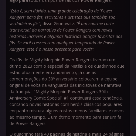
algo para todos os tipos de fãs dos Power Rangers.
"Esta é, sem dúvida, uma grande celebração de 'Power
Rangers' para fãs, escritores e artistas que também são
verdadeiros fãs"
, disse Gronowitz.
"É um enorme corte
transversal da narrativa de Power Rangers com novas
histórias incríveis e algumas histórias antigas favoritas dos
fãs. Se você cresceu com qualquer temporada de Power
Rangers, este é o nosso presente para você!"
.
Os fãs de Mighty Morphin Power Rangers tiveram um
ótimo 2023 com o especial da Netflix e os quadrinhos que
estão atualmente em andamento, já que as
comemorações do 30º aniversário colocaram a equipe
original de volta na vanguarda das iniciativas de narrativa
da franquia. "Mighty Morphin Power Rangers 30th
Anniversary Comic Special" #1 continuará essa tendência,
contando novas histórias com heróis clássicos populares
enquanto mistura alguns rostos menos familiares e novos
ao mesmo tempo. É um ótimo momento para ser um fã
de Power Rangers.
O quadrinho terá 40 páginas de história e mais 24 páginas