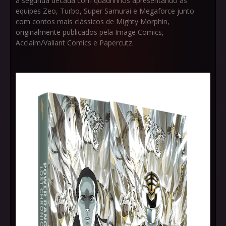
a segunda década com quadrinhos apresentando as
equipes Zeo, Turbo, Super Samurai e Megaforce junto
com contos mais clássicos de Mighty Morphin,
originalmente publicados pela Image Comics,
Acclaim/Valiant Comics e Papercutz.