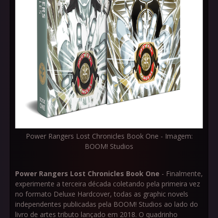
Power Rangers Lost Chronicles Book One - Imagem:
BOOM! Studios
Power Rangers Lost Chronicles Book One
- Finalmente,
experimente a terceira década coletando pela primeira vez
no formato Deluxe Hardcover, todas as graphic novels
independentes publicadas pela BOOM! Studios ao lado do
livro de artes tributo lançado em 2018. O quadrinho