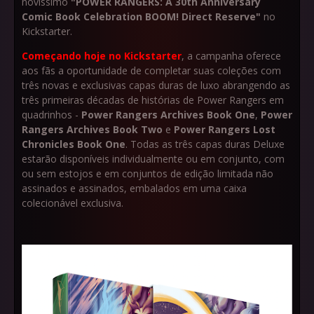
novíssimo
"POWER RANGERS: A 30th Anniversary
Comic Book Celebration BOOM! Direct Reserve"
no
Kickstarter.
Começando hoje no Kickstarter
, a campanha oferece
aos fãs a oportunidade de completar suas coleções com
três novas e exclusivas capas duras de luxo abrangendo as
três primeiras décadas de histórias de Power Rangers em
quadrinhos -
Power Rangers Archives Book One
,
Power
Rangers Archives Book Two
e
Power Rangers Lost
Chronicles Book One
. Todas as três capas duras Deluxe
estarão disponíveis individualmente ou em conjunto, com
ou sem estojos e em conjuntos de edição limitada não
assinados e assinados, embalados em uma caixa
colecionável exclusiva.