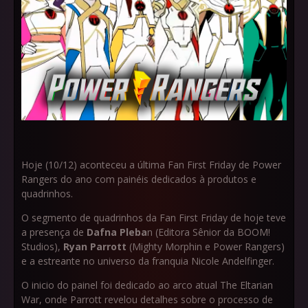
Hoje (10/12) aconteceu a última Fan First Friday de Power
Rangers do ano com painéis dedicados à produtos e
quadrinhos.
O segmento de quadrinhos da Fan First Friday de hoje teve
a presença de
Dafna Pleba
n (Editora Sênior da BOOM!
Studios),
Ryan Parrott
(Mighty Morphin e Power Rangers)
e a estreante no universo da franquia Nicole Andelfinger.
O inicio do painel foi dedicado ao arco atual The Eltarian
War, onde Parrott revelou detalhes sobre o processo de