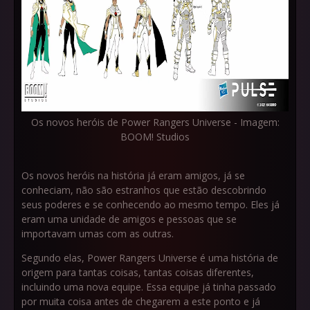
Os novos heróis de Power Rangers Universe - Imagem:
BOOM! Studios
Os novos heróis na história já eram amigos, já se
conheciam, não são estranhos que estão descobrindo
seus poderes e se conhecendo ao mesmo tempo. Eles já
eram uma unidade de amigos e pessoas que se
importavam umas com as outras.
Segundo elas, Power Rangers Universe é uma história de
origem para tantas coisas, tantas coisas diferentes,
incluindo uma nova equipe. Essa equipe já tinha passado
por muita coisa antes de chegarem a este ponto e já