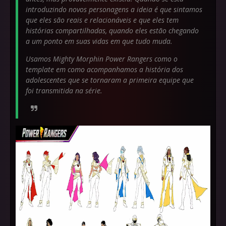
introduzindo novos personagens a ideia é que sintamos
que eles são reais e relacionáveis e que eles tem
histórias compartilhadas, quando eles estão chegando
a um ponto em suas vidas em que tudo muda.
Usamos Mighty Morphin Power Rangers como o
template em como acompanhamos a história dos
adolescentes que se tornaram a primeira equipe que
foi transmitida na série.