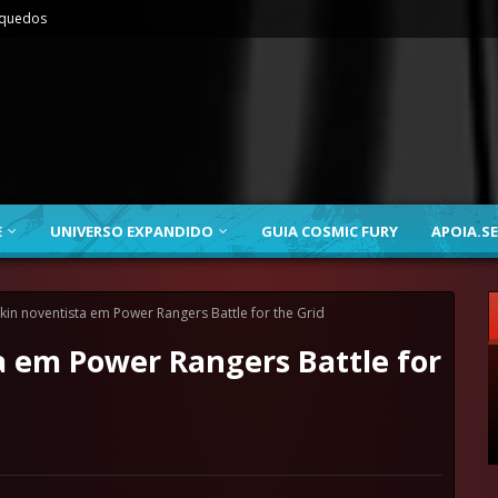
nquedos
E
UNIVERSO EXPANDIDO
GUIA COSMIC FURY
APOIA.SE
kin noventista em Power Rangers Battle for the Grid
a em Power Rangers Battle for