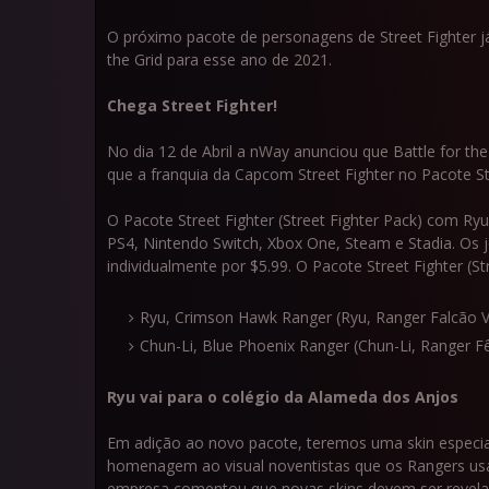
O próximo pacote de personagens de Street Fighter 
the Grid para esse ano de 2021.
Chega Street Fighter!
No dia 12 de Abril a nWay anunciou que Battle for 
que a franquia da Capcom Street Fighter no Pacote Str
O Pacote Street Fighter (Street Fighter Pack) com Ry
PS4, Nintendo Switch, Xbox One, Steam e Stadia. 
individualmente por $5.99. O Pacote Street Fighter (S
Ryu, Crimson Hawk Ranger (Ryu, Ranger Falcão 
Chun-Li, Blue Phoenix Ranger (Chun-Li, Ranger Fê
Ryu vai para o colégio da Alameda dos Anjos
Em adição ao novo pacote, teremos uma skin especial 
homenagem ao visual noventistas que os Rangers us
empresa comentou que novas skins devem ser revela