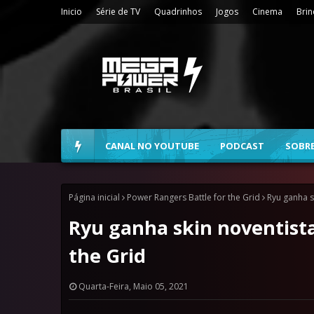
Inicio
Série de TV
Quadrinhos
Jogos
Cinema
Bri
CANAL NO YOUTUBE
PODCAST
SOBR
Página inicial
Power Rangers Battle for the Grid
Ryu ganha s
Ryu ganha skin noventist
the Grid
Quarta-Feira, Maio 05, 2021