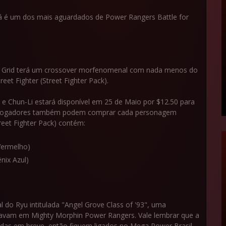
já é um dos mais aguardados de Power Rangers Battle for
the Grid terá um crossover morfenomenal com nada menos do
eet Fighter (Street Fighter Pack).
u e Chun-Li estará disponível em 25 de Maio por $12.50 para
Os jogadores também podem comprar cada personagem
treet Fighter Pack) contém:
Vermelho)
nix Azul)
do Ryu intitulada "Angel Grove Class of '93", uma
avam em Mighty Morphin Power Rangers. Vale lembrar que a
das em breve, então fiquem ligados no Mega Power Brasil