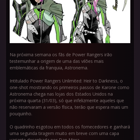
Na próxima semana os fãs de Power Rangers irão
testemunhar a origem de uma das vilões mais
emblemáticas da franquia, Astronema.
Intitulado Power Rangers Unlimited: Heir to Darkness, o
one-shot mostrando os primeiros passos de Karone como
Astronema chega nas lojas dos Estados Unidos na
próxima quarta (31/03), só que infelizmente aqueles que
não reservaram a versão física, terão que espera mais um
pouquinho.
O quadrinho esgotou em todos os fornecedores e ganhará
uma segunda tiragem muito em breve com uma capa
variante desenhada por Dan Mora.