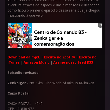
aventura através do espaço e das dimensões e descobrir
como ficou o primeiro episódio dessa série que já chegou
mostrando à que veio.
Download da mp3.
|
Escute no Spotify
|
Escute no
iTunes
|
Amazon Music
|
Assine nosso feed RSS
Episódio revisado
Zenkaiger -
No. 1-kai! The World of Kikai is Kikikaikai!
Caixa Postal
CAIXA POSTAL - 4040
CEP - 41830-972