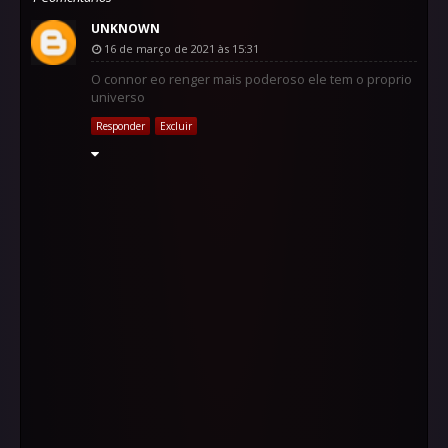
UNKNOWN
16 de março de 2021 às 15:31
O connor eo renger mais poderoso ele tem o proprio
universo
Responder
Excluir