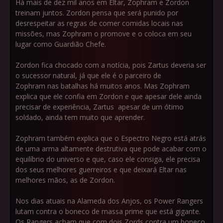
Há mais de dez mil anos em Eltar, Zophram e Zordon
treinam juntos. Zordon pensa que será punido por
desrespeitar as regras de comer comidas locais nas
missões, mas Zophram o promove e o coloca em seu
lugar como Guardião Chefe.
Zordon fica chocado com a notícia, pois Zartus deveria ser
o sucessor natural, já que ele é o parceiro de
Zophram nas batalhas há muitos anos. Mas Zophram
explica que ele confia em Zordon e que apesar dele ainda
precisar de experiência, Zartus apesar de um ótimo
soldado, ainda tem muito que aprender.
Zophram também explica que o Espectro Negro está atrás
de uma arma altamente destrutiva que pode acabar com o
equilíbrio do universo e que, caso ele consiga, ele precisa
dos seus melhores guerreiros e que deixará Eltar nas
melhores mãos, as de Zordon.
Nos dias atuais na Alameda dos Anjos, os Power Rangers
lutam contra o boneco de massa prime que está gigante.
Os Rangers acham que com dois Zords contra um boneco