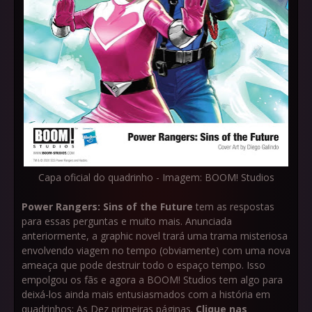
Capa oficial do quadrinho - Imagem: BOOM! Studios
Power Rangers: Sins of the Future
tem as respostas
para essas perguntas e muito mais. Anunciada
anteriormente, a graphic novel trará uma trama misteriosa
envolvendo viagem no tempo (obviamente) com uma nova
ameaça que pode destruir todo o espaço tempo. Isso
empolgou os fãs e agora a BOOM! Studios tem algo para
deixá-los ainda mais entusiasmados com a história em
quadrinhos: As Dez primeiras páginas.
Clique nas