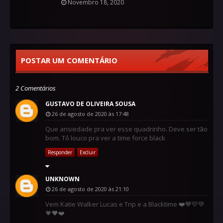
Novembro 18, 2020
POSTAR UM COMENTÁRIO
2 Comentários
GUSTAVO DE OLIVEIRA SOUSA
26 de agosto de 2020 às 17:48
Que ansiedade pra ver esse quadrinho. Deve ser tão
bom. Tô louco pra ver a time force black
Responder
Excluir
UNKNOWN
26 de agosto de 2020 às 21:10
Vem Katie Walker Lucas e Trip e a Blacktime ❤️💙💛💚
💗🖤❤️