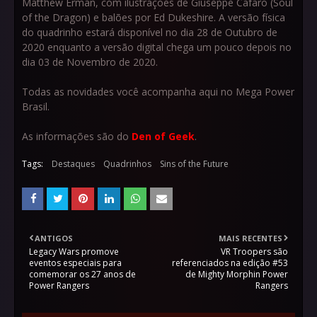
Matthew Erman, com ilustrações de Giuseppe Cafaro (Soul
of the Dragon) e balões por Ed Dukeshire. A versão física
do quadrinho estará disponível no dia 28 de Outubro de
2020 enquanto a versão digital chega um pouco depois no
dia 03 de Novembro de 2020.
Todas as novidades você acompanha aqui no Mega Power
Brasil.
As informações são do
Den of Geek
.
Tags:
Destaques
Quadrinhos
Sins of the Future
ANTIGOS
MAIS RECENTES
Legacy Wars promove
VR Troopers são
eventos especiais para
referenciados na edição #53
comemorar os 27 anos de
de Mighty Morphin Power
Power Rangers
Rangers