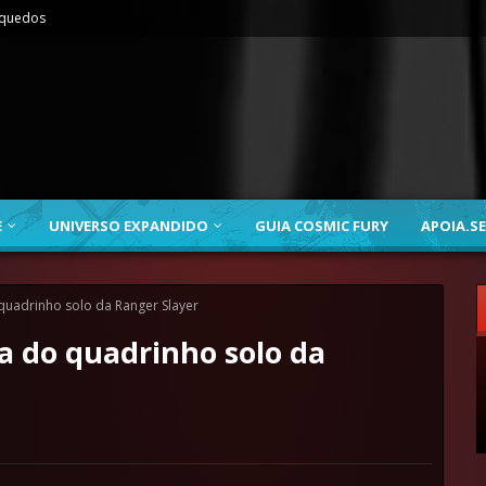
nquedos
E
UNIVERSO EXPANDIDO
GUIA COSMIC FURY
APOIA.SE
quadrinho solo da Ranger Slayer
a do quadrinho solo da