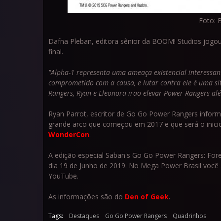
Foto: 
Dafna Pleban, editora sênior da BOOM! Studios jogo
final.
"Alpha-1 representa uma ameaça existencial interessant
comprometido com a causa, e lutar contra ele é uma si
Rangers, Ryan e Eleonora irão elevar Power Rangers alé
Ryan Parrot, escritor de Go Go Power Rangers informo
grande arco que começou em 2017 e que será o inici
WonderCon
.
A edição especial Saban's Go Go Power Rangers: For
dia 19 de Junho de 2019. No Mega Power Brasil você
YouTube.
As informações são do
Den of Geek
.
Tags:
Destaques
Go Go Power Rangers
Quadrinhos