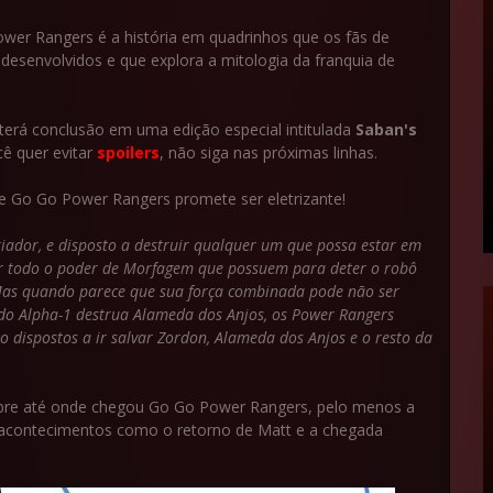
wer Rangers é a história em quadrinhos que os fãs de
senvolvidos e que explora a mitologia da franquia de
terá conclusão em uma edição especial intitulada
Saban's
cê quer evitar
spoilers
, não siga nas próximas linhas.
de Go Go Power Rangers promete ser eletrizante!
iador, e disposto a destruir qualquer um que possa estar em
sar todo o poder de Morfagem que possuem para deter o robô
Mas quando parece que sua força combinada pode não ser
ado Alpha-1 destrua Alameda dos Anjos, os Power Rangers
 dispostos a ir salvar Zordon, Alameda dos Anjos e o resto da
obre até onde chegou Go Go Power Rangers, pelo menos a
 acontecimentos como o retorno de Matt e a chegada