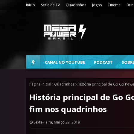
Inicio
Série de TV
Quadrinhos
Jogos
Cinema
Bri
CANAL NO YOUTUBE
PODCAST
SOBR
Página inicial
Quadrinhos
História principal de Go Go Pow
História principal de Go 
fim nos quadrinhos
Sexta-Feira, Março 22, 2019