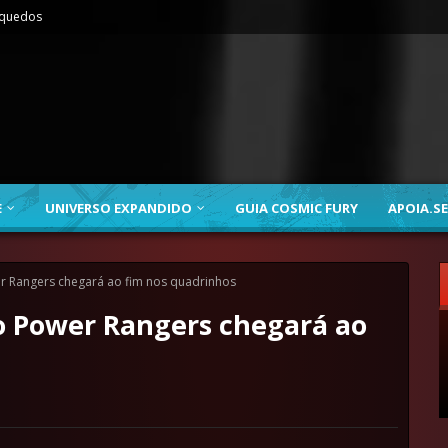
nquedos
E
UNIVERSO EXPANDIDO
GUIA COSMIC FURY
APOIA.SE
er Rangers chegará ao fim nos quadrinhos
Go Power Rangers chegará ao