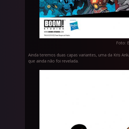
Foto: 
Ainda teremos duas capas variantes, uma da Kris Anka
que ainda não foi revelada.