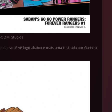
BOOM! Studios
 que você vê logo abaixo e mais uma ilustrada por Gurihiru