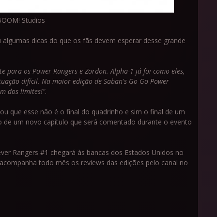
BOOM! Studios
u algumas dicas do que os fãs devem esperar desse grande
e para os Power Rangers e Zordon. Alpha-1 já foi como eles,
tuação difícil. Na maior edição de Saban's Go Go Power
m dos limites!"
.
u que esse não é o final do quadrinho e sim o final de um
o de um novo capítulo que será comentado durante o evento
ever Rangers #1 chegará às bancas dos Estados Unidos no
 acompanha todo mês os reviews das edições pelo canal no