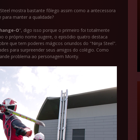
 Steel mostra bastante fôlego assim como a antecessora
e para manter a qualidade?
Change-O
", digo isso porque o primeiro foi totalmente
o o próprio nome sugere, o episódio quatro destaca
bre que tem poderes mágicos oriundos do "Ninja Steel".
dades para surpreender seus amigos do colégio. Como
grande problema ao personagem Monty.