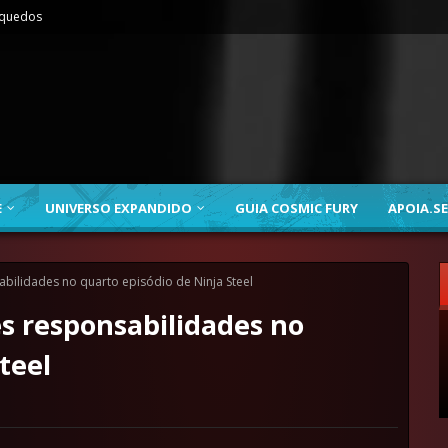
nquedos
E
UNIVERSO EXPANDIDO
GUIA COSMIC FURY
APOIA.SE
ilidades no quarto episódio de Ninja Steel
s responsabilidades no
teel