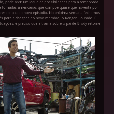
do, pode abrir um leque de possibilidades para a temporada.
o de tomadas americanas que compõe quase que noventa por
e crescer a cada novo episódio. Na próxima semana fechamos
 três para a chegada do novo membro, o Ranger Dourado. É
atuações, é preciso que a trama sobre o pai de Brody retome