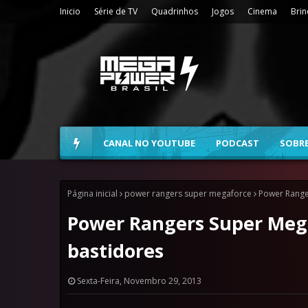
Inicio
Série de TV
Quadrinhos
Jogos
Cinema
Bri
CANAL NO YOUTUBE
PODCAST
SOBR
Página inicial
power rangers super megaforce
Power Range
Power Rangers Super Mega
bastidores
Sexta-Feira, Novembro 29, 2013