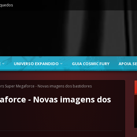
nquedos
E
UNIVERSO EXPANDIDO
GUIA COSMIC FURY
APOIA.SE
rs Super Megaforce - Novas imagens dos bastidores
force - Novas imagens dos