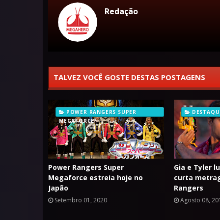
Redação
TALVEZ VOCÊ GOSTE DESTAS POSTAGENS
POWER RANGERS SUPER
DESTAQU
MEGAFORCE
Power Rangers Super
Gia e Tyler 
Megaforce estreia hoje no
curta metra
Japão
Rangers
Setembro 01, 2020
Agosto 08, 20