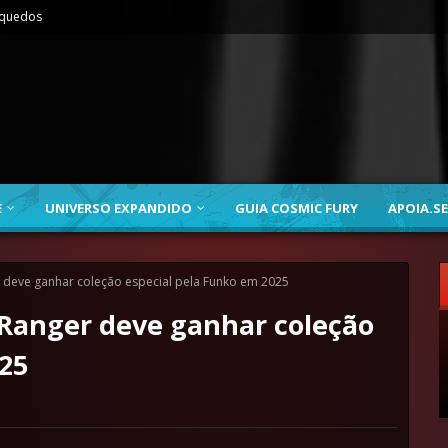
nquedos
E
UNIVERSO EXPANDIDO
GUIA COSMIC FURY
APOIA.SE
 deve ganhar coleção especial pela Funko em 2025
Ranger deve ganhar coleção
25