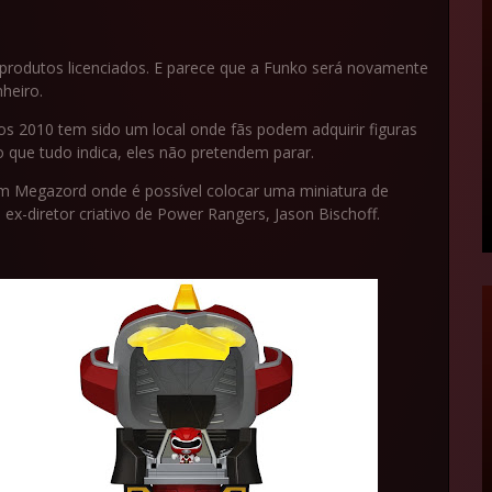
rodutos licenciados. E parece que a Funko será novamente
heiro.
 2010 tem sido um local onde fãs podem adquirir figuras
o que tudo indica, eles não pretendem parar.
 Megazord onde é possível colocar uma miniatura de
 ex-diretor criativo de Power Rangers, Jason Bischoff.