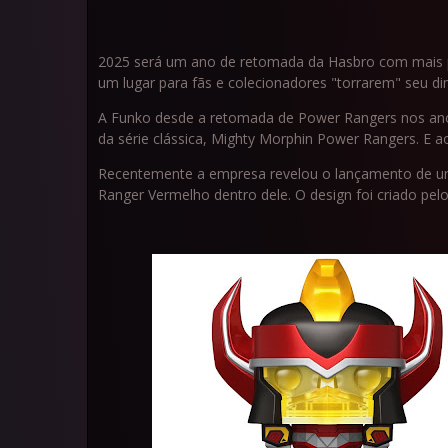
2025 será um ano de retomada da Hasbro com mais p
um lugar para fãs e colecionadores "torrarem" seu din
A Funko desde a retomada de Power Rangers nos anos
da série clássica, Mighty Morphin Power Rangers. E a
Recentemente a empresa revelou o lançamento de um
Ranger Vermelho dentro dele. O design foi criado pelo