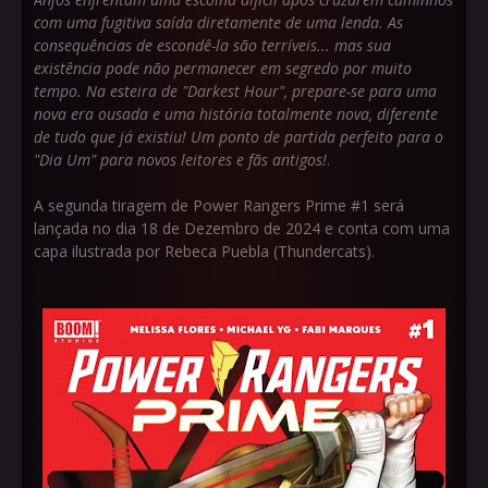
com uma fugitiva saída diretamente de uma lenda. As
consequências de escondê-la são terríveis... mas sua
existência pode não permanecer em segredo por muito
tempo. Na esteira de "Darkest Hour", prepare-se para uma
nova era ousada e uma história totalmente nova, diferente
de tudo que já existiu! Um ponto de partida perfeito para o
"Dia Um" para novos leitores e fãs antigos!
.
A segunda tiragem de Power Rangers Prime #1 será
lançada no dia 18 de Dezembro de 2024 e conta com uma
capa ilustrada por Rebeca Puebla (Thundercats).