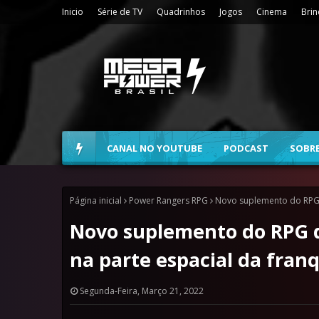
Inicio
Série de TV
Quadrinhos
Jogos
Cinema
Bri
CANAL NO YOUTUBE
PODCAST
SOBR
Página inicial
Power Rangers RPG
Novo suplemento do RPG 
Novo suplemento do RPG d
na parte espacial da fran
Segunda-Feira, Março 21, 2022