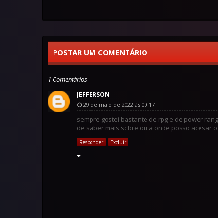
POSTAR UM COMENTÁRIO
1 Comentários
JEFFERSON
29 de maio de 2022 às 00:17
sempre gostei bastante de rpg e de power rang
de saber mais sobre ou a onde posso acesar o
Responder
Excluir