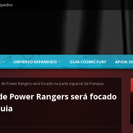
nquedos
E
UNIVERSO EXPANDIDO
GUIA COSMIC FURY
APOIA.SE
de Power Rangers será focado na parte espacial da franquia
e Power Rangers será focado
quia