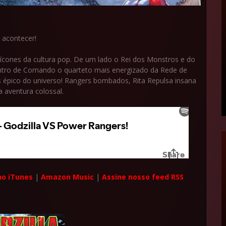
 acontecer!
ícones da cultura pop. De um lado o Rei dos Monstros e do
ntro de Comando o quarteto mais energizado da Rede de
 épico do universo! Rangers bombados, Rita Repulsa insana
 aventura colossal.
no iTunes
|
Amazon Music
|
Assine nosso feed RSS