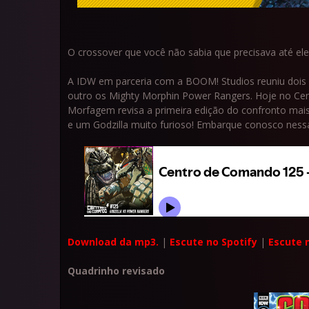
O crossover que você não sabia que precisava até ele
A IDW em parceria com a BOOM! Studios reuniu dois 
outro os Mighty Morphin Power Rangers. Hoje no Ce
Morfagem revisa a primeira edição do confronto mais
e um Godzilla muito furioso! Embarque conosco nessa
Download da mp3.
|
Escute no Spotify
|
Escute 
Quadrinho revisado