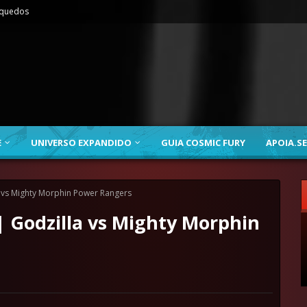
nquedos
E
UNIVERSO EXPANDIDO
GUIA COSMIC FURY
APOIA.SE
vs Mighty Morphin Power Rangers
 Godzilla vs Mighty Morphin