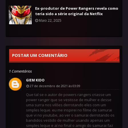
Ex-produtor de Power Rangers revela como
teria sido a série original da Netflix
Maio 22, 2025
POSTAR UM COMENTÁRIO
1 Comentários
GIEM KIDO
27 de dezembro de 2021 às 03:09
Que tal se o autor de powers rangers criasse um
power ranger que se vestisse de mulher e desse
uma surra nos vilões derrotando eles com um
simples leque. eu me inspirei no filme de samurai
que vi no youtube, ao ver o samurai derrotando os
bandidos vestido de mulher usando apenas um
simples leque e aí no final o amigo do samurai faz