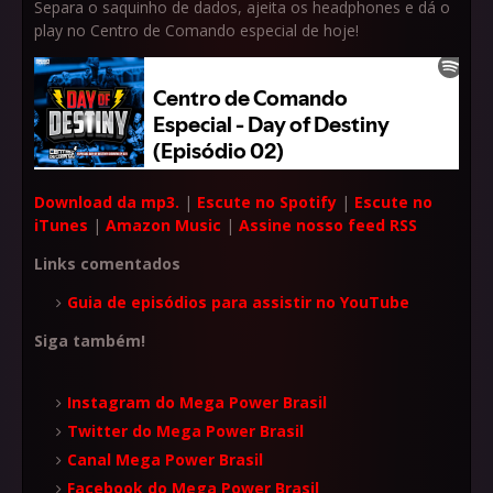
Separa o saquinho de dados, ajeita os headphones e dá o
play no Centro de Comando especial de hoje!
Download da mp3.
|
Escute no Spotify
|
Escute no
iTunes
|
Amazon Music
|
Assine nosso feed RSS
Links comentados
Guia de episódios para assistir no YouTube
Siga também!
Instagram do Mega Power Brasil
Twitter do Mega Power Brasil
Canal Mega Power Brasil
Facebook do Mega Power Brasil