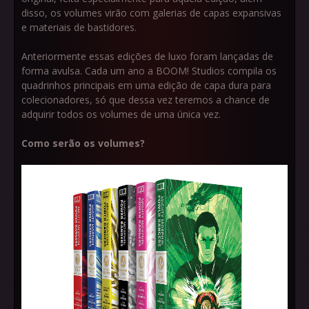
disso, os volumes virão com galerias de capas expansivas
e materiais de bastidores.
Anteriormente essas edições de luxo foram lançadas de
forma avulsa. Cada um ano a BOOM! Studios compila os
quadrinhos principais em uma edição de capa dura para
colecionadores, só que dessa vez teremos a chance de
adquirir todos os volumes de uma única vez.
Como serão os volumes?