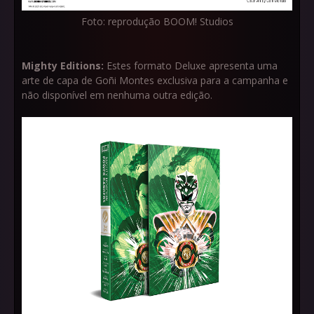
Foto: reprodução BOOM! Studios
Mighty Editions:
Estes formato Deluxe apresenta uma
arte de capa de Goñi Montes exclusiva para a campanha e
não disponível em nenhuma outra edição.