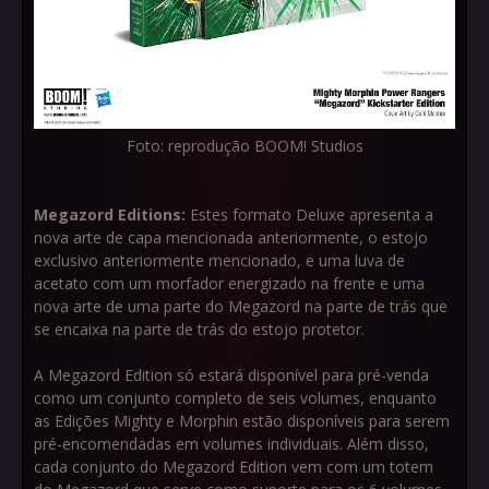
Foto: reprodução BOOM! Studios
Megazord Editions:
Estes formato Deluxe apresenta a
nova arte de capa mencionada anteriormente, o estojo
exclusivo anteriormente mencionado, e uma luva de
acetato com um morfador energizado na frente e uma
nova arte de uma parte do Megazord na parte de trás que
se encaixa na parte de trás do estojo protetor.
A Megazord Edition só estará disponível para pré-venda
como um conjunto completo de seis volumes, enquanto
as Edições Mighty e Morphin estão disponíveis para serem
pré-encomendadas em volumes individuais. Além disso,
cada conjunto do Megazord Edition vem com um totem