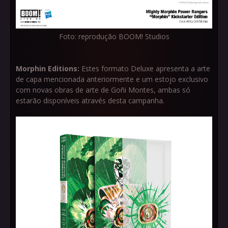
Foto: reprodução BOOM! Studios
Morphin Editions:
Estes formato Deluxe apresenta a arte
de capa mencionada anteriormente e um estojo exclusivo
com novas obras de arte de Goñi Montes, ambas só
estarão disponíveis através desta campanha.