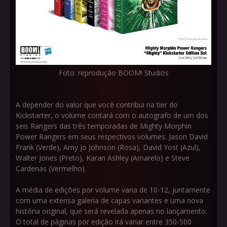
Foto: reprodução BOOM! Studios
A depender do valor que você contribui na tier do
Kickstarter, o volume contará com o autografo de um dos
seis Rangers das três temporadas de Mighty Morphin
Power Rangers em seus respectivos volumes: Jason David
Frank (Verde), Amy Jo Johnson (Rosa), David Yost (Azul),
Walter Jones (Preto), Karan Ashley (Amarelo) e Steve
Cardenas (Vermelho).
A média de edições por volume varia de 10-12, juntamente
com uma extensa galeria de capas variantes e uma nova
história original, que será revelada apenas no lançamento.
O total de páginas por edição irá variar entre 350-500