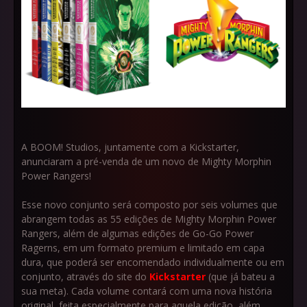
A BOOM! Studios, juntamente com a Kickstarter,
anunciaram a pré-venda de um novo de Mighty Morphin
Power Rangers!
Esse novo conjunto será composto por seis volumes que
abrangem todas as 55 edições de Mighty Morphin Power
Rangers, além de algumas edições de Go-Go Power
Ragerns, em um formato premium e limitado em capa
dura, que poderá ser encomendado individualmente ou em
conjunto, através do site do
Kickstarter
(que já bateu a
sua meta). Cada volume contará com uma nova história
original, feita especialmente para aquela edição, além