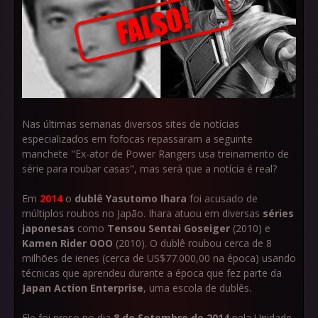
Nas últimas semanas diversos sites de notícias
especializados em fofocas repassaram a seguinte
manchete "Ex-ator de Power Rangers usa treinamento de
série para roubar casas", mas será que a notícia é real?
Em
2014
o
dublê
Yasutomo Ihara
foi acusado de
múltiplos roubos no Japão. Ihara atuou em diversas
séries
japonesas
como
Tensou Sentai Goseiger
(2010) e
Kamen Rider OOO
(2010). O dublê roubou cerca de 8
milhões de ienes (cerca de US$77.000,00 na época) usando
técnicas que aprendeu durante a época que fez parte da
Japan Action Enterprise
, uma escola de dublês.
Ele foi preso no dia
8 de Setembro de 2014
pela Unidade