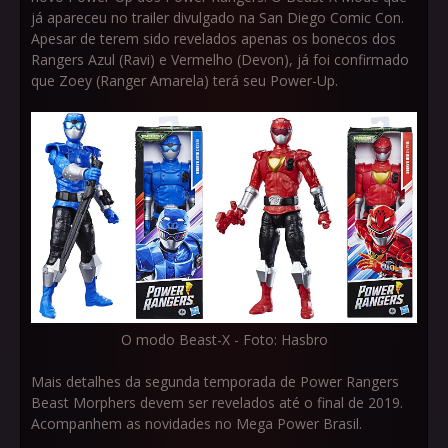
já apareceu no trailer divulgado na San Diego Comic Con.
Apesar de terem sido revelados apenas os bonecos dos
Rangers Azul (Ravi) e Vermelho (Devon), já foi confirmado
que Zoey (Ranger Amarela) terá seu Power-Up.
O modo Beast-X - Foto: Hasbro
Mais detalhes da segunda temporada de Power Rangers
Beast Morphers devem ser revelados até o final de 2019.
Acompanhem as novidades no Mega Power Brasil.