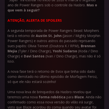
ano de Power Rangers sob o controle da Hasbro.
Mas o
que vem à seguir?
ATENÇÃO, ALERTA DE SPOILERS
A segunda temporada de Power Rangers Beast Morphers
terá o retorno de
Austin St. John
(Jason / Mighty Morphin
Power Rangers) e outros astros do passado reprisando
sues papéis: Olivia Tennet (Doutora K / RPM),
Brennan
Mejia
(Tyler / Dino Charge),
Yoshi Sudarso
(Koda / Dino
Charge) e
Davi Santos
(Ivan / Dino Charge), mas não é só
isso.
A nova fase terá o retorno de Evox que tinha sido dado
como derrotado no último episódio de Morfagem Feroz,
só que ele não estará sozinho!
Uma nova leva de brinquedos da Hasbro revelou que
teremos uma nova
forma robótica
para
Blaze
. Ainda não
confirmado como essa nova versão do vilão irá surgir,
visto que Blaze acordou do coma quando seu avatar foi