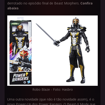
derrotado no episódio final de Beast Morphers.
Confira
abaixo
.
Robo Blaze - Foto: Hasbro
Uma outra novidade (que não é tão novidade assim), é o
novo Power-Up dos Power Rangers. O Beast-X Mode que