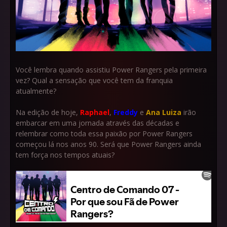
Você lembra quando assistiu Power Rangers pela primeira
vez? Qual a sensação que você tem da franquia
atualmente?
Na edição de hoje,
Raphael
,
Freddy
e
Ana Luiza
irão
embarcar em uma jornada através das décadas e
relembrar como toda essa paixão por Power Rangers
começou lá nos anos 90. Será que Power Rangers ainda
tem força nos tempos atuais?