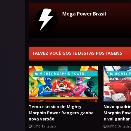
Mega Power Brasil
TALVEZ VOCÊ GOSTE DESTAS POSTAGENS
MIGHTY MORPHIN POWER
MIGHTY 
RANGERS
RANGERS
Tema clássico de Mighty
Novo quadri
Morphin Power Rangers ganha
Morphin Pow
nova versão
e vai ganhar
Julho 17, 2026
Junho 07, 202