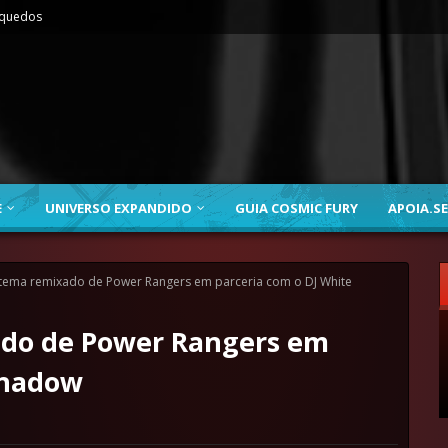
nquedos
E
UNIVERSO EXPANDIDO
GUIA COSMIC FURY
APOIA.SE
tema remixado de Power Rangers em parceria com o DJ White
ado de Power Rangers em
Shadow