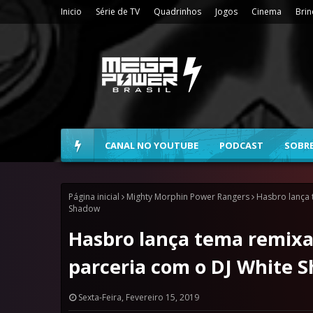
Inicio
Série de TV
Quadrinhos
Jogos
Cinema
Bri
CANAL NO YOUTUBE
PODCAST
SOBR
Página inicial
Mighty Morphin Power Rangers
Hasbro lança 
Shadow
Hasbro lança tema remix
parceria com o DJ White 
Sexta-Feira, Fevereiro 15, 2019