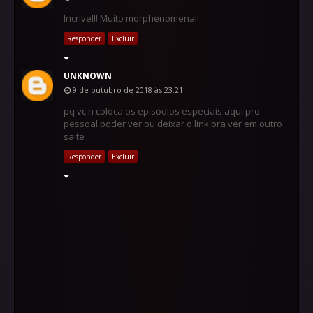
Incrível!! Muito morphenomenal!
Responder
Excluir
UNKNOWN
9 de outubro de 2018 às 23:21
pq vc n coloca os episódios especiais aqui pro
pessoal poder ver ou deixar o link pra ver em outro
saite
Responder
Excluir