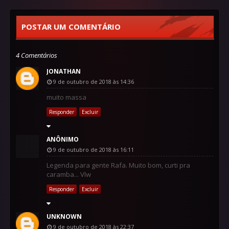
POSTAR UM COMENTÁRIO
4 Comentários
JONATHAN
9 de outubro de 2018 às 14:36
muito massa
Responder
Excluir
ANÔNIMO
9 de outubro de 2018 às 16:11
Legenda para gente Rafa. Muito bom, curti pra
caramba... Vlw
Responder
Excluir
UNKNOWN
9 de outubro de 2018 às 22:37