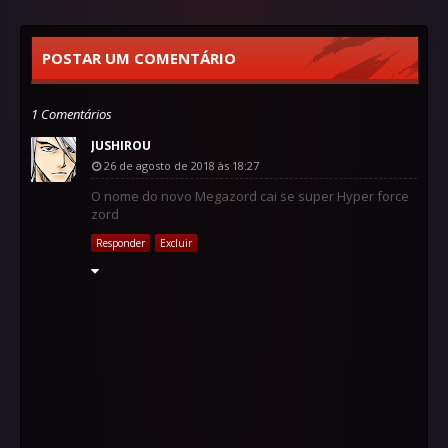
POSTAR UM COMENTÁRIO
1 Comentários
JUSHIROU
26 de agosto de 2018 às 18:27
O nome do novo Megazord cai se super Hyper force
zord
Responder
Excluir