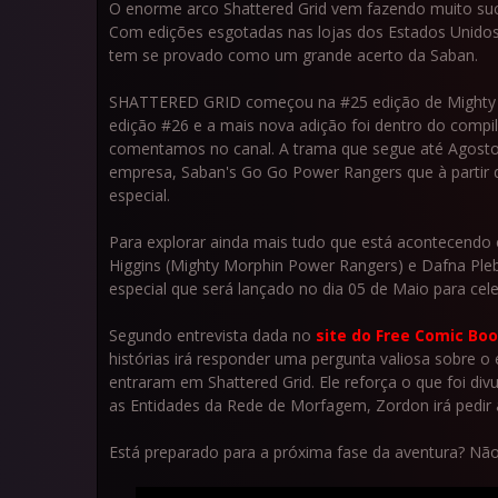
O enorme arco Shattered Grid vem fazendo muito suc
Com edições esgotadas nas lojas dos Estados Unido
tem se provado como um grande acerto da Saban.
SHATTERED GRID começou na #25 edição de Mighty 
edição #26 e a mais nova adição foi dentro do compi
comentamos no canal. A trama que segue até Agosto 
empresa, Saban's Go Go Power Rangers que à partir da
especial.
Para explorar ainda mais tudo que está acontecendo 
Higgins (Mighty Morphin Power Rangers) e Dafna Pl
especial que será lançado no dia 05 de Maio para ce
Segundo entrevista dada no
site do Free Comic Bo
histórias irá responder uma pergunta valiosa sobre o 
entraram em Shattered Grid. Ele reforça o que foi div
as Entidades da Rede de Morfagem, Zordon irá pedir 
Está preparado para a próxima fase da aventura? Nã