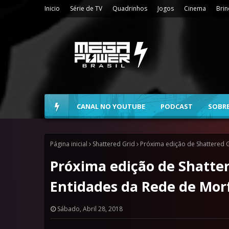
Inicio
Série de TV
Quadrinhos
Jogos
Cinema
Bri
CANAL NO YOUTUBE
PODCAST
SOBR
Página inicial
Shattered Grid
Próxima edição de Shattered G
Próxima edição de Shattere
Entidades da Rede de Mo
Sábado, Abril 28, 2018