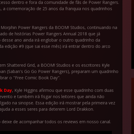
esso dentro e fora da comunidade de fãs de Power Rangers.
s, a comemoração de 25 anos da franquia nos quadrinhos
Morphin Power Rangers da BOOM! Studios, continuando na
lado de histórias Power Rangers Annual 2018 que já
desse ano ainda irá englobar o outro quadrinho da
 edição #9 (que sai esse mês) irá entrar dentro do arco
em Shattered Grid, a BOOM! Studios e os escritores Kyle
eban (Saban's Go Go Power Rangers), preparam um quadrinho
lebrar o "Free Comic Book Day".
ok Day
, Kyle Higgins afirmou que esse quadrinho com duas
evento e também irá fisgar nos leitores que ainda não
ulgado na sinopse. Essa edição irá mostrar pela primeira vez
ajuda a esses seres para deterem Lord Drakkon.
o deixe de acompanhar todos os reviews em nosso canal.