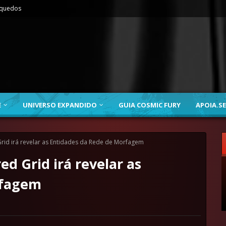
nquedos
E
UNIVERSO EXPANDIDO
GUIA COSMIC FURY
APOIA.SE
rid irá revelar as Entidades da Rede de Morfagem
d Grid irá revelar as
rfagem