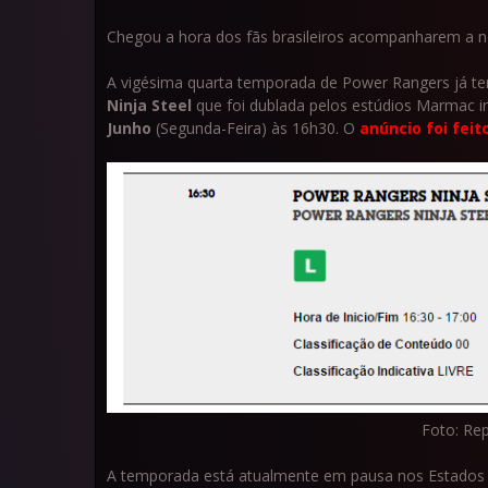
Chegou a hora dos fãs brasileiros acompanharem a n
A vigésima quarta temporada de Power Rangers já te
Ninja Steel
que foi dublada pelos estúdios Marmac i
Junho
(Segunda-Feira) às 16h30. O
anúncio foi feit
Foto: Re
A temporada está atualmente em pausa nos Estados Un