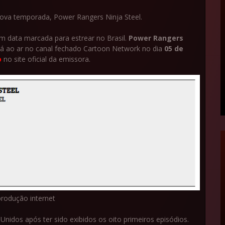
ova temporada, Power Rangers Ninja Steel.
m data marcada para estrear no Brasil.
Power Rangers
rá ao ar no canal fechado Cartoon Network no dia
05 de
o
no site oficial da emissora.
produção internet
idos após ter sido exibidos os oito primeiros episódios.