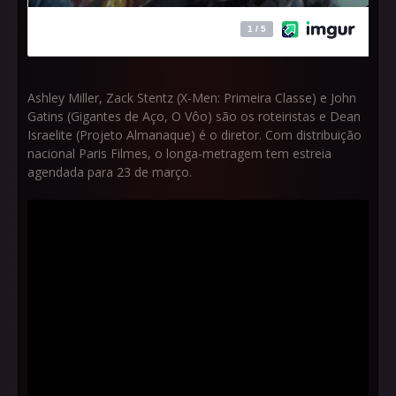
Ashley Miller, Zack Stentz (X-Men: Primeira Classe) e John
Gatins (Gigantes de Aço, O Vôo) são os roteiristas e Dean
Israelite (Projeto Almanaque) é o diretor. Com distribuição
nacional Paris Filmes, o longa-metragem tem estreia
agendada para 23 de março.