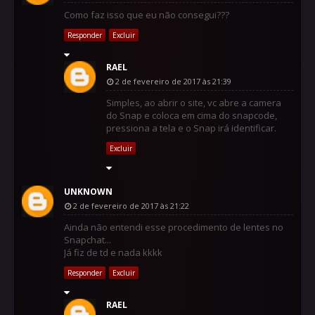
Como faz isso que eu não consegui???
Responder
Excluir
RAEL
2 de fevereiro de 2017 às 21:39
Simples, ao abrir o site, vc abre a camera
do Snap e coloca em cima do snapcode,
pressiona a tela e o Snap irá identificar.
Excluir
UNKNOWN
2 de fevereiro de 2017 às 21:22
Ainda não entendi esse procedimento de lentes no
Snapchat...
Já fiz de td e nada kkkk
Responder
Excluir
RAEL