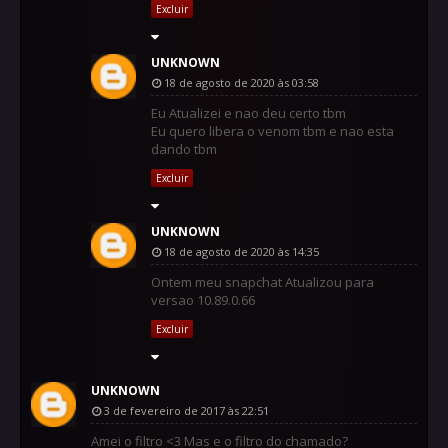
Excluir
UNKNOWN
18 de agosto de 2020 às 03:58
Eu Atualizei e nao deu certo tbm
Eu quero libera o venom tbm e nao esta
dando tbm
Excluir
UNKNOWN
18 de agosto de 2020 às 14:35
Ontem meu snapchat Atualizou para
versao 10.89.0.66
Excluir
UNKNOWN
3 de fevereiro de 2017 às 22:51
Amei o filtro <3 Mas e o filtro do chamado?