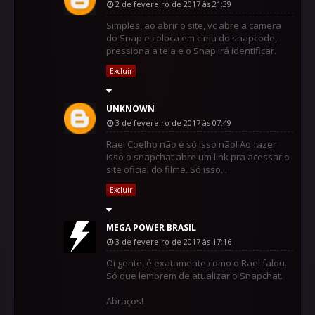
2 de fevereiro de 2017 às 21:39
Simples, ao abrir o site, vc abre a camera
do Snap e coloca em cima do snapcode,
pressiona a tela e o Snap irá identificar.
Excluir
UNKNOWN
3 de fevereiro de 2017 às 07:49
Rael Coelho não é só isso não! Ao fazer
isso o snapchat abre um link pra acessar o
site oficial do filme. Só isso...
Excluir
MEGA POWER BRASIL
3 de fevereiro de 2017 às 17:16
Oi gente, é exatamente como o Rael falou.
Só que lembrem de atualizar o Snapchat.
Abraços!