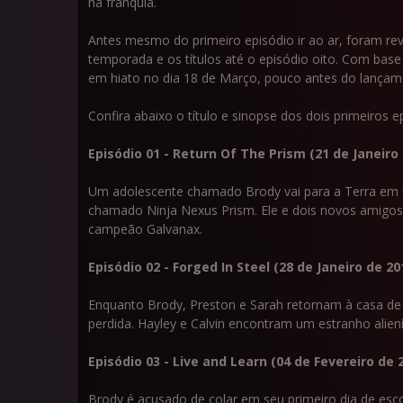
na franquia.
Antes mesmo do primeiro episódio ir ao ar, foram re
temporada e os títulos até o episódio oito. Com base
em hiato no dia 18 de Março, pouco antes do lançame
Confira abaixo o título e sinopse dos dois primeiros e
Episódio 01 - Return Of The Prism (21 de Janeiro
Um adolescente chamado Brody vai para a Terra em u
chamado Ninja Nexus Prism. Ele e dois novos amigos
campeão Galvanax.
Episódio 02 - Forged In Steel (28 de Janeiro de 20
Enquanto Brody, Preston e Sarah retornam à casa de 
perdida. Hayley e Calvin encontram um estranho alie
Episódio 03 - Live and Learn (04 de Fevereiro de 
Brody é acusado de colar em seu primeiro dia de esc