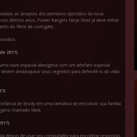
veladas as sinopses dos primeiros episódios da nova
 nos últimos anos, Power Rangers Ninja Steel já deve entrar
nto do filme da Lionsgate.
pisódios.
 de 2017)
ma nave espacial alienigena com um artefato especial
 devem desbloquear seus segredos para defendê-lo do vilão
17)
infância de Brody em uma tentativa de encontrar sua família
nígena chamado Mick.
2017)
ola depois de usar seu computador para encontrar respostas.