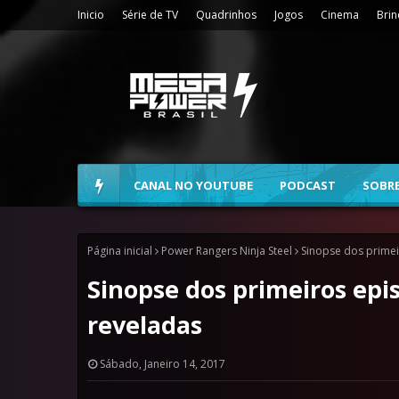
Inicio
Série de TV
Quadrinhos
Jogos
Cinema
Bri
CANAL NO YOUTUBE
PODCAST
SOBR
Página inicial
Power Rangers Ninja Steel
Sinopse dos primei
Sinopse dos primeiros epi
reveladas
Sábado, Janeiro 14, 2017