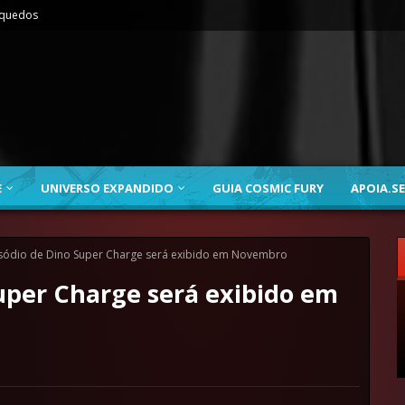
nquedos
E
UNIVERSO EXPANDIDO
GUIA COSMIC FURY
APOIA.SE
isódio de Dino Super Charge será exibido em Novembro
uper Charge será exibido em