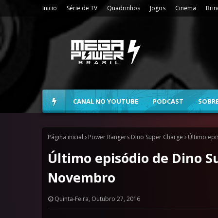
Inicio
Série de TV
Quadrinhos
Jogos
Cinema
Bri
CANAL NO YOUTUBE
PODCAST
SOBR
Página inicial
Power Rangers Dino Super Charge
Último ep
Último episódio de Dino S
Novembro
Quinta-Feira, Outubro 27, 2016