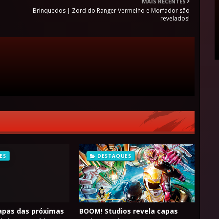
MAIS RECENTES
Brinquedos | Zord do Ranger Vermelho e Morfador são
revelados!
ES
DESTAQUES
apas das próximas
BOOM! Studios revela capas