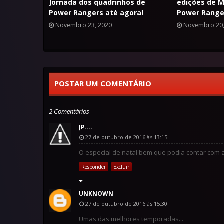
Jornada dos quadrinhos de
edições de M
Power Rangers até agora!
Power Range
Novembro 23, 2020
Novembro 20,
POSTAR UM COMENTÁRIO
2 Comentários
JP....
27 de outubro de 2016 às 13:15
O especial de natal bem que podia contar com a
Responder
Excluir
UNKNOWN
27 de outubro de 2016 às 15:30
Umas das melhores temporadas...