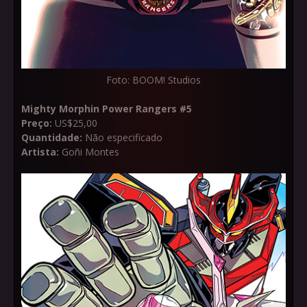
Foto: BOOM! Studios
Mighty Morphin Power Rangers #5
Preço:
US$25,00
Quantidade:
Não especificado
Artista:
Goñi Montes