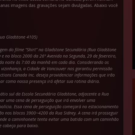
manas imagens das gravações sejam divulgadas. Abaixo você
Rua Gladstone 4105)
magem do filme “Shirt” na Gladstone Secundária (Rua Gladstone
e no bloco 2000 da 26ª Avenida na Segunda, 29 de fevereiro,
 da noite às 7:00 da manhã em cada dia. Considerando os
 vizinhança, a Cidade de Vancouver nos garantiu permissão
uctions Canada Inc. deseja providenciar informações que irão
ar como nossa presença irá afetar sua rotina diária.
tio sul da Escola Secundária Gladstone, adjacente a Rua
lmar uma cena de perseguição que irá envolver uma
polícia. Essa cena de perseguição começará no estacionamento
ão nos blocos 3900~4200 da Rua Sidney. A cena irá prosseguir
 onde a caminhonete tenta evitar uma batida com um caminhão
de cabeça para baixo.