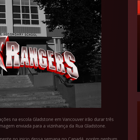
ções na escola Gladstone em Vancouver irão durar três
ilmagem enviada para a vizinhança da Rua Gladstone.
amente no inicio dessa semana no Canadá, porém nenhum