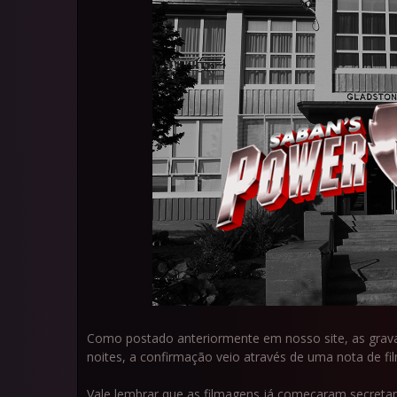
Como postado anteriormente em nosso site, as grava
noites, a confirmação veio através de uma nota de f
Vale lembrar que as filmagens já começaram secret