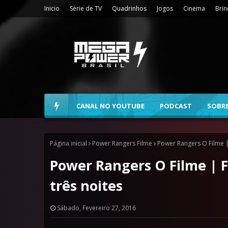
Inicio
Série de TV
Quadrinhos
Jogos
Cinema
Bri
CANAL NO YOUTUBE
PODCAST
SOBR
Página inicial
Power Rangers Filme
Power Rangers O Filme | 
Power Rangers O Filme | F
três noites
Sábado, Fevereiro 27, 2016