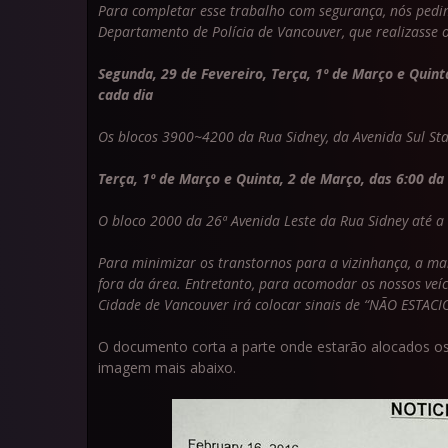
Para completar esse trabalho com segurança, nós pedi
Departamento de Polícia de Vancouver, que realizasse
Segunda, 29 de Fevereiro, Terça, 1º de Março e Quin
cada dia
Os blocos 3900~4200 da Rua Sidney, da Avenida Sul Sta
Terça, 1º de Março e Quinta, 2 de Março, das 6:00 da
O bloco 2000 da 26ª Avenida Leste da Rua Sidney até a 
Para minimizar os transtornos para a vizinhança, a ma
fora da área. Entretanto, para acomodar os nossos veíc
Cidade de Vancouver irá colocar sinais de “NÃO ESTACIO
O documento corta a parte onde estarão alocados os
imagem mais abaixo.