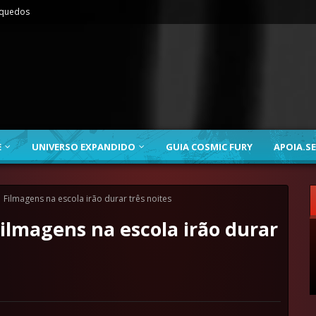
nquedos
E
UNIVERSO EXPANDIDO
GUIA COSMIC FURY
APOIA.SE
Filmagens na escola irão durar três noites
ilmagens na escola irão durar