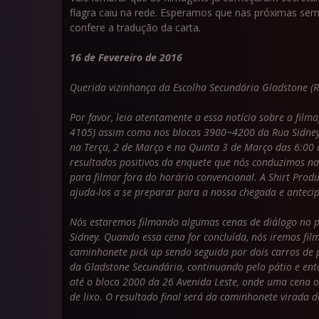
flagra caiu na rede. Esperamos que nas próximas se
confere a tradução da carta.
16 de Fevereiro de 2016
Querida vizinhança da Escolha Secundária Gladstone (
Por favor, leia atentamente a essa notícia sobre a fil
4105) assim como nos blocos 3900~4200 da Rua Sidney 
na Terça, 2 de Março e na Quinta 3 de Março das 6:00
resultados positivos da enquete que nós conduzimos na
para filmar fora do horário convencional. A Shirt Prod
ajuda-los a se preparar para a nossa chegada e antecip
Nós estaremos filmando algumas cenas de diálogo no pá
Sidney. Quando essa cena for concluída, nós iremos fi
caminhonete pick up sendo seguida por dois carros de 
da Gladstone Secundária, continuando pelo pátio e ent
até o bloco 2000 da 26 Avenida Leste, onde uma cena
de lixo. O resultado final será da caminhonete virada 