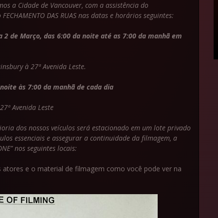
mos a Cidade de Vancouver, com a assistência do
 o FECHAMENTO DAS RUAS nas datas e horários seguintes:
ta 2 de Março, das 6:00 da noite até as 7:00 da manhã em
insbury à 27ª Avenida Leste.
 noite às 7:00 da manhã de cada dia
27ª Avenida Leste
ioria dos nossos veículos será estacionado em um lote privado
ulos essenciais e assegurar a continuidade da filmagem, a
NE” nos seguintes locais:
 atores e o material de filmagem como você pode ver na