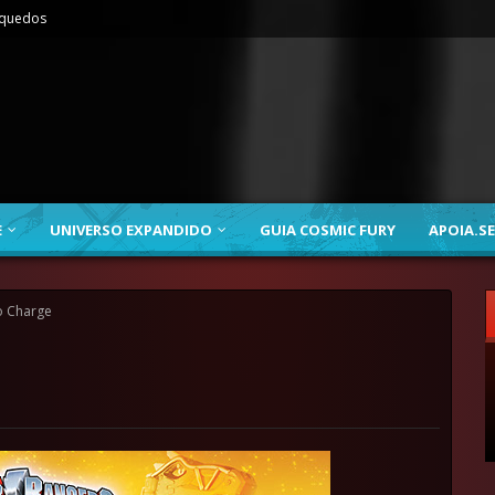
nquedos
E
UNIVERSO EXPANDIDO
GUIA COSMIC FURY
APOIA.SE
o Charge