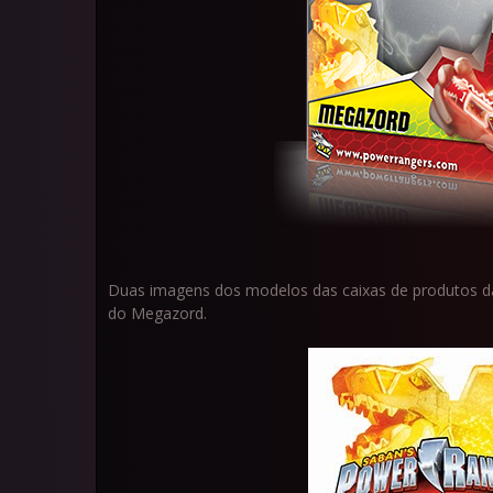
Duas imagens dos modelos das caixas de produtos da
do Megazord.