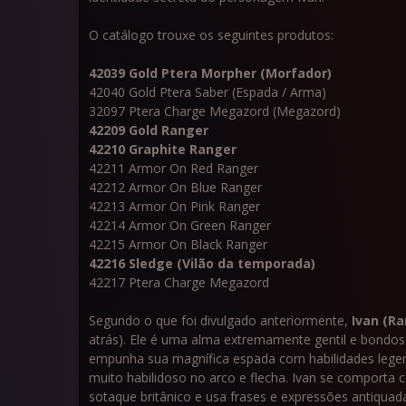
O catálogo trouxe os seguintes produtos:
42039 Gold Ptera Morpher (Morfador)
42040 Gold Ptera Saber (Espada / Arma)
32097 Ptera Charge Megazord (Megazord)
42209 Gold Ranger
42210 Graphite Ranger
42211 Armor On Red Ranger
42212 Armor On Blue Ranger
42213 Armor On Pink Ranger
42214 Armor On Green Ranger
42215 Armor On Black Ranger
42216 Sledge (Vilão da temporada)
42217 Ptera Charge Megazord
Segundo o que foi divulgado anteriormente,
Ivan (R
atrás). Ele é uma alma extremamente gentil e bondosa
empunha sua magnífica espada com habilidades legend
muito habilidoso no arco e flecha. Ivan se comporta 
sotaque britânico e usa frases e expressões antiquad