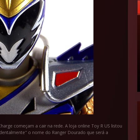
rge começam a cair na rede. A loja online Toy R US listou
identalmente" o nome do Ranger Dourado que será a