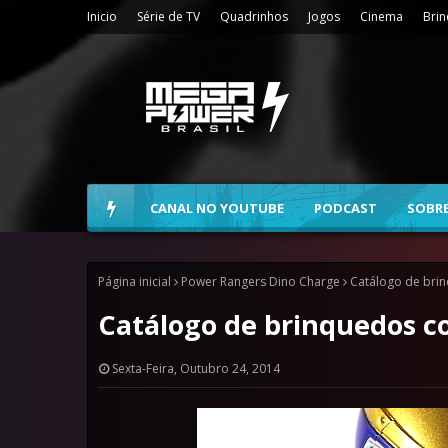
Inicio
Série de TV
Quadrinhos
Jogos
Cinema
Bri
CANAL NO YOUTUBE
PODCAST
SOBR
Página inicial
Power Rangers Dino Charge
Catálogo de brin
Catálogo de brinquedos c
Sexta-Feira, Outubro 24, 2014