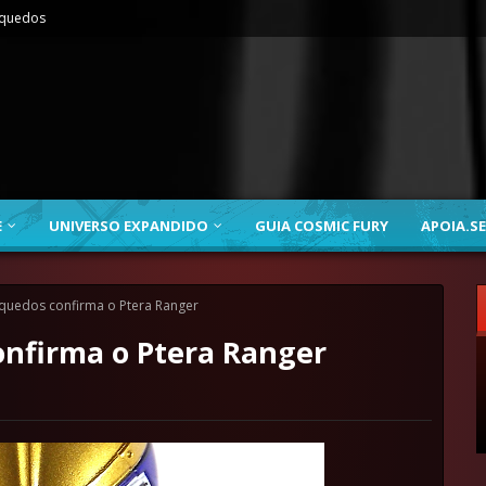
nquedos
E
UNIVERSO EXPANDIDO
GUIA COSMIC FURY
APOIA.SE
quedos confirma o Ptera Ranger
onfirma o Ptera Ranger