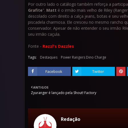
Por outro lado o catálogo também reforça a partici
Grafite
".
Matt
é o irmão mais velho de Riley (Range
descolado com direito a calça jeans, botas e seu ve
piscadela charmosa. Ele cresceu no mesmo rancho qu
conservador. Apesar de não entender o seu irmão Ril
seu irmão caçula.
Fonte -
Razzl's Dazzles
Tags:
Destaques
Power Rangers Dino Charge
Facebook
Twitter
ANTIGOS
Zyuranger é lançado pela Shout! Factory
Redação