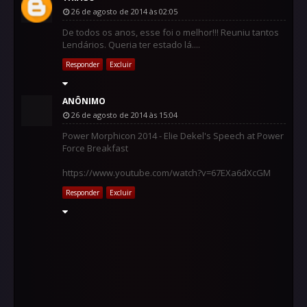
26 de agosto de 2014 às 02:05
De todos os anos, esse foi o melhor!!! Reuniu tantos
Lendários. Queria ter estado lá....
Responder
Excluir
ANÔNIMO
26 de agosto de 2014 às 15:04
Power Morphicon 2014 - Elie Dekel's Speech at Power
Force Breakfast
https://www.youtube.com/watch?v=67EXa6dXcGM
Responder
Excluir