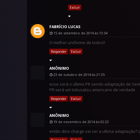
Excluir
FABRÍCIO LUCAS
15 de setembro de 2014 às 13:54
O melhor uniforme de todos!!
Responder
Excluir
ANÔNIMO
23 de outubro de 2014 às 21:35
esse será o último PR sendo adaptação de Senta
PR será um tokusatsu americano de verdade
Responder
Excluir
ANÔNIMO
19 de novembro de 2014 às 02:23
então dino charge vai ser a ultima adaptação?