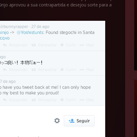
njo aprovou a sua contrapartida e desejou sorte para a