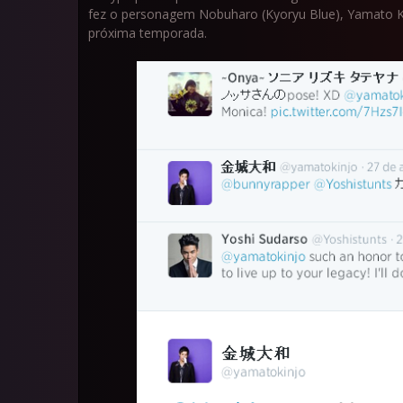
fez o personagem Nobuharo (Kyoryu Blue), Yamato Ki
próxima temporada.