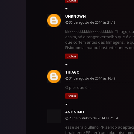
Excluir
UNKNOWN
30 de agosto de 2014 às 21:18
kkkkkkkkkkkkkkkkkkkkkkk. Thiago, eu 
assim, só o ranger vermelho que é o 
que cortem antes das filmagens...e qu
Fisionomia mudou bastante, antes quem
Excluir
THIAGO
31 de agosto de 2014 às 16:49
O pior que é....
Excluir
ANÔNIMO
23 de outubro de 2014 às 21:34
esse será o último PR sendo adaptaçã
finalmente PR será um tokusatsu am