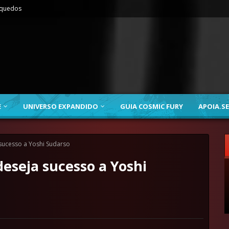
nquedos
E
UNIVERSO EXPANDIDO
GUIA COSMIC FURY
APOIA.SE
 sucesso a Yoshi Sudarso
deseja sucesso a Yoshi