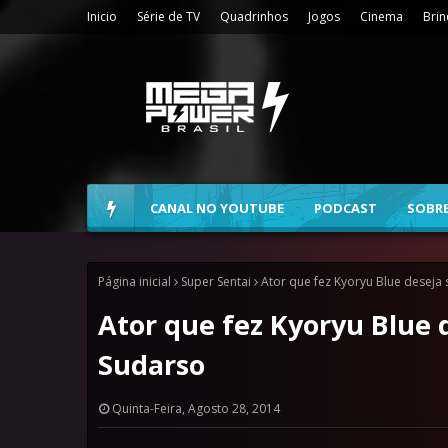
Inicio
Série de TV
Quadrinhos
Jogos
Cinema
Bri
CANAL NO YOUTUBE
PODCAST
SOBR
Página inicial
Super Sentai
Ator que fez Kyoryu Blue deseja
Ator que fez Kyoryu Blue 
Sudarso
Quinta-Feira, Agosto 28, 2014