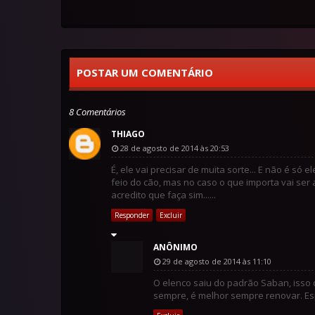
POSTAR UM COMENTÁRIO
8 Comentários
THIAGO
28 de agosto de 2014 às 20:53
É, ele vai precisar de muita sorte... E não é s
feio do cão, mas no caso o que importa vai ser a
acredito que faça sim......
Responder
Excluir
ANÔNIMO
29 de agosto de 2014 às 11:10
O elenco saiu do padrão Saban, isso
sempre, é melhor sempre renovar. E