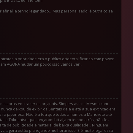
 Brasil... Bem feito!!!!!
 afinal já tenho legendado... Mas personalizado, é outra coisa
ntratos a prioridade era o público ocidental ficar só com power
eram AGORA mudar um pouco isso vamos ver...
emissoras em trazer os originais. Simples assim. Mesmo com
unca deixou de exibir os Sentais dela e até a sua extinção era
teira japonesa. Não é à toa que todos amamos a Manchete até
ntai e Tokusatsu que lançaram há algum tempo atrás, não fez
ta de publicidade e material de baixa qualidade... Ninguém
vc, agora estão planejando melhorar isso. E é muito legal essa