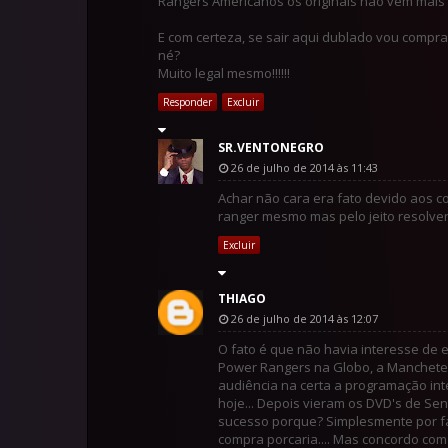
Rangers Americanos os originais não vem mais pro
E com certeza, se sair aqui dublado vou comprar
né?
Muito legal mesmo!!!!!!
Responder
Excluir
SR.VENTONEGRO
26 de julho de 2014 às 11:43
Achar não cara era fato devido aos co
ranger mesmo mas pelo jeito resolv
Excluir
THIAGO
26 de julho de 2014 às 12:07
O fato é que não havia interesse de 
Power Rangers na Globo, a Manchete n
audiência na certa a programação in
hoje... Depois vieram os DVD's de Se
sucesso porque? Simplesmente por fal
compra porcaria.... Mas concordo com 