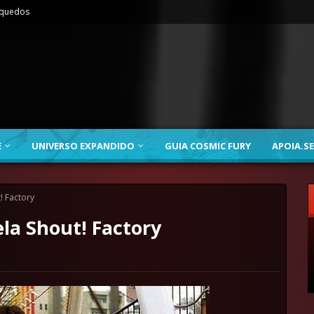
nquedos
E
UNIVERSO EXPANDIDO
GUIA COSMIC FURY
APOIA.SE
! Factory
la Shout! Factory