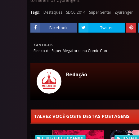
tornaram os Zyurangers.
Tags:
Destaques
SDCC 2014
Super Sentai
Zyuranger
Facebook
Twitter
ANTIGOS
Elenco de Super Megaforce na Comic Con
Redação
TALVEZ VOCÊ GOSTE DESTAS POSTAGENS
CENTRO DE COMANDO
DESTAQU