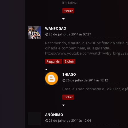
iniciativa.
Excluir
WANFOGAO
26 de julho de 2014 às 07:27
Recomendo, e muito, o TokuDoc feito da série 
olhada e compartilhem, eu agaranttiu.
https://www.youtube.com/watch?v=By_bPgiE3z
Responder
Excluir
THIAGO
26 de julho de 2014 às 12:12
Cara, eu não conhecia o TokuDoc, e já v
Excluir
ANÔNIMO
26 de julho de 2014 às 12:04