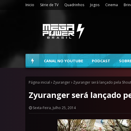
Inicio
Série de TV
Quadrinhos
Jogos
Cinema
Bri
CANAL NO YOUTUBE
PODCAST
SOBR
Página inicial
Zyuranger
Zyuranger será lançado pela Shout
Zyuranger será lançado pe
Sexta-Feira, Julho 25, 2014