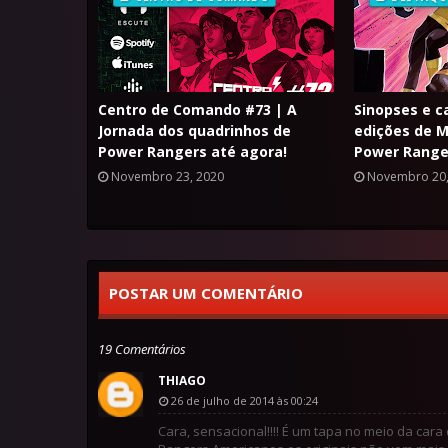
Centro de Comando #73 | A
Sinopses e c
Jornada dos quadrinhos de
edições de M
Power Rangers até agora!
Power Range
Novembro 23, 2020
Novembro 20,
POSTAR UM COMENTÁRIO
19 Comentários
THIAGO
26 de julho de 2014 às 00:24
Cara, sensacional!!!! É um tapa no meio da car