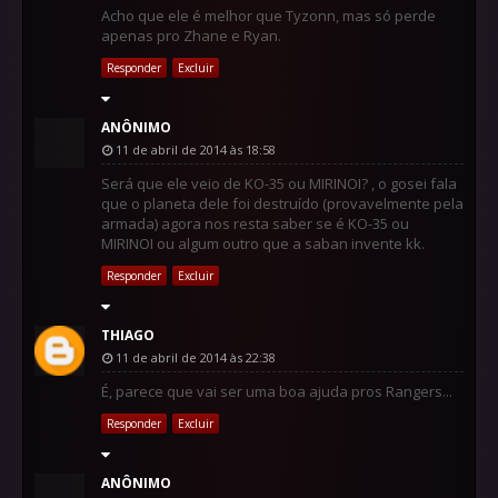
Acho que ele é melhor que Tyzonn, mas só perde
apenas pro Zhane e Ryan.
Responder
Excluir
ANÔNIMO
11 de abril de 2014 às 18:58
Será que ele veio de KO-35 ou MIRINOI? , o gosei fala
que o planeta dele foi destruído (provavelmente pela
armada) agora nos resta saber se é KO-35 ou
MIRINOI ou algum outro que a saban invente kk.
Responder
Excluir
THIAGO
11 de abril de 2014 às 22:38
É, parece que vai ser uma boa ajuda pros Rangers...
Responder
Excluir
ANÔNIMO