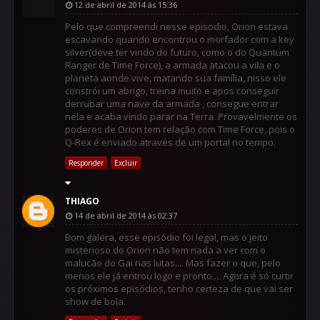
12 de abril de 2014 às 15:36
Pelo que compreendi nesse episodio, Orion estava
escavando quando encontrou o morfador com a key
silver(deve ter vindo do futuro, como o do Quantum
Ranger de Time Force), a armada atacou a vila e o
planeta aonde vive, matando sua família, nisso ele
constrói um abrigo, treina muito e apos conseguir
derrubar uma nave da armada , consegue entrar
nela e acaba vindo parar na Terra. Provavelmente os
poderes de Orion tem relação com Time Force, pois o
Q-Rex é enviado através de um portal no tempo.
Responder
Excluir
THIAGO
14 de abril de 2014 às 02:37
Bom galera, esse episódio foi legal, mas o jeito
misterioso do Orion não tem nada a ver com o
malucão do Gai nas lutas.... Mas fazer o que, pelo
menos ele já entrou logo e pronto.... Agora é só curtir
os próximos episódios, tenho certeza de que vai ser
show de bola.