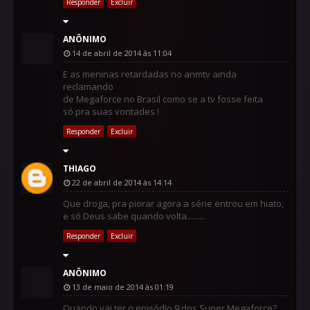
Responder
Excluir
ANÔNIMO
14 de abril de 2014 às 11:04
E as meninas retardadas no anmtv ainda
reclamando
de Megaforce no Brasil como se a tv fosse feita
só pra suas vontades !
Responder
Excluir
THIAGO
22 de abril de 2014 às 14:14
Que droga, pra piorar agora a série entrou em hiato,
e só Deus sabe quando volta.........
Responder
Excluir
ANÔNIMO
13 de maio de 2014 às 01:19
Quando vai ter o episódio 9 dos Super Megaforce?