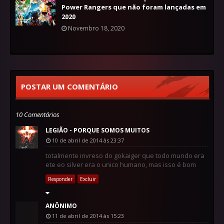
Power Rangers que não foram lançadas em
2020
Novembro 18, 2020
POSTAR UM COMENTÁRIO
10 Comentários
LEGIÃO - PORQUE SOMOS MUITOS
10 de abril de 2014 às 23:37
totalmente invreso do gokaiger que todo mundo era
ete eo silver era o unico humano, mas isso é bom
Responder
Excluir
ANÔNIMO
11 de abril de 2014 às 15:23