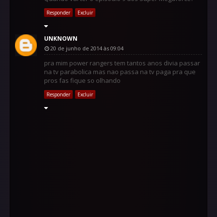
Responder
Excluir
UNKNOWN
20 de junho de 2014 às 09:04
pra mim power rangers tem tantos anos divia passar
na tv parabolica mas nao passa na tv paga pra que
pros fas fique so olhando
Responder
Excluir